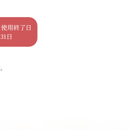
ド使用終了日
31日
す。