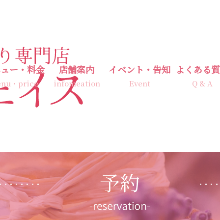
ニュー・料金
店舗案内
イベント・告知
よくある質
nu・price
infomeation
Event
Q & A