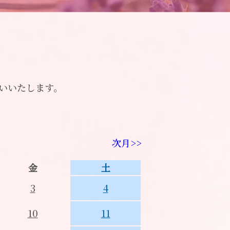
願いいたします。
次月>>
金
土
3
4
10
11